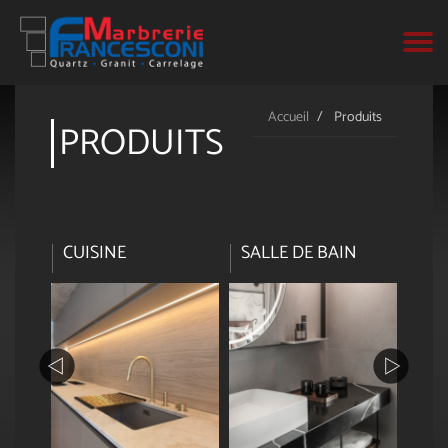
Granit & quartzite naturel
Présentation
Accueil
Produits
PRODUITS
Marbre
Nos moyens techniques
Céramique & Dekton
Quartz résine
OL
CUISINE
SALLE DE BAIN
AM